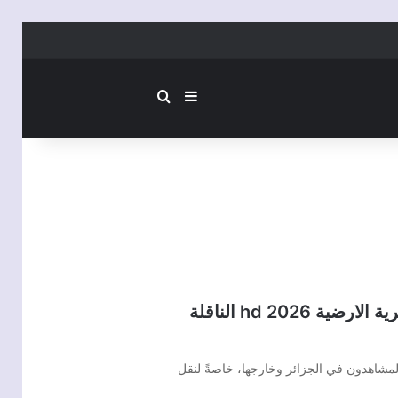
بحث عن
إضافة عمود جانبي
نايل سات ..طريقة إدخال شفرة تردد القناة الجزائرية الارضية 2026 hd الناقلة
ا المشاهدون في الجزائر وخارجها، خاصةً لنقل