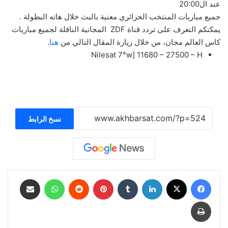
عند ال20:00
جميع مباريات المنتخب الجزائري معنية بالبث خلال هاته البطولة .
يمكنكم التعرف على تردد قناة ZDF المجانية الناقلة لجميع مباريات
كاس العالم مجان، من خلال زيارة المقال التالي من
هنا
.
Nilesat 7°w] 11680 – 27500 – H
نسخ الرابط
فيسبوك
‫X
لينكدإن
بينتيريست
واتساب
مشاركة عبر البريد
طباعة