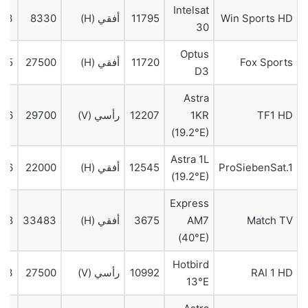
Intelsat
Win Sports HD
11795
أفقي (H)
8330
2/3
30
Optus
Fox Sports
11720
أفقي (H)
27500
3/5
D3
Astra
TF1 HD
1KR
12207
رأسي (V)
29700
5/6
(19.2°E)
Astra 1L
ProSiebenSat.1
12545
أفقي (H)
22000
5/6
(19.2°E)
Express
Match TV
AM7
3675
أفقي (H)
33483
7/8
(40°E)
Hotbird
RAI 1 HD
10992
رأسي (V)
27500
2/3
13°E