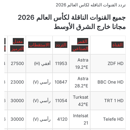
تردد القنوات الناقله لكاس العالم 2026
جميع القنوات الناقلة لكأس العالم 2026
مجانا خارج الشرق الأوسط
القمر
معدل
مع
القناة
التردد
الاستقطاب
الصناعي
الترميز
الت
Astra
ZDF HD
11953
أفقي (H)
27500
3/4
19.2°E
Astra
BBC One HD
10847
رأسي (V)
23000
2/3
28.2°E
Turksat
TRT 1 HD
11054
رأسي (V)
30000
5/6
42°E
Intelsat
Telefe HD
4120
رأسي (V)
30000
5/6
21