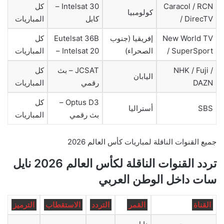
Caracol / RCN
Intelsat 30 –
كل
كولومبيا
/ DirecTV
كابل
المباريات
New World TV
إفريقيا (جنوب
Eutelsat 36B
كل
/ SuperSport
الصحراء)
– Intelsat 20
المباريات
NHK / Fuji /
JCSAT – بث
كل
اليابان
DAZN
رقمي
المباريات
Optus D3 –
كل
SBS
أستراليا
بث رقمي
المباريات
جميع القنوات الناقلة لمباريات كأس العالم 2026
تردد القنوات الناقلة لكأس العالم 2026 نايل
سات داخل الوطن العربي
القناة
القمر
التردد
الاستقطاب
الترميز