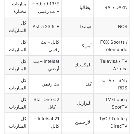
Hotbird 13°E
مباريات
RAI / DAZN
إيطاليا
– بث رقمي
مختارة
كل
NOS
هولندا
Astra 23.5°E
المباريات
FOX Sports /
كابل – بث
كل
أمريكا
Telemundo
رقمي
المباريات
Televisa / TV
Intelsat – بث
كل
المكسيك
Azteca
أرضي
المباريات
CTV / TSN /
كل
كندا
بث رقمي
RDS
المباريات
TV Globo /
Star One C2
كل
البرازيل
SporTV
– كابل
المباريات
TyC / Telefe /
Intelsat 21 –
كل
الأرجنتين
DirecTV
كابل
المباريات