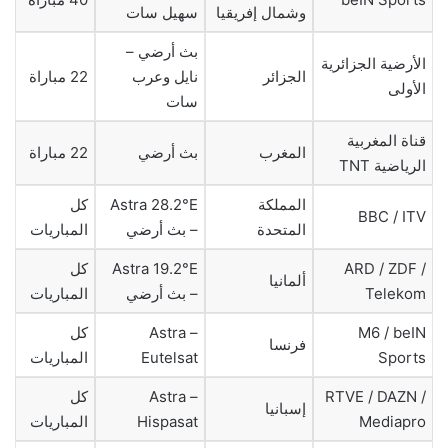
وشمال إفريقيا
سهيل سات
بث أرضي –
الأرضية الجزائرية
الجزائر
نايل وعرب
22 مباراة
الأولى
سات
قناة المغربية
المغرب
بث أرضي
22 مباراة
الرياضية TNT
المملكة
Astra 28.2°E
كل
BBC / ITV
المتحدة
– بث أرضي
المباريات
ARD / ZDF /
Astra 19.2°E
كل
ألمانيا
Telekom
– بث أرضي
المباريات
M6 / beIN
Astra –
كل
فرنسا
Sports
Eutelsat
المباريات
RTVE / DAZN /
Astra –
كل
إسبانيا
Mediapro
Hispasat
المباريات