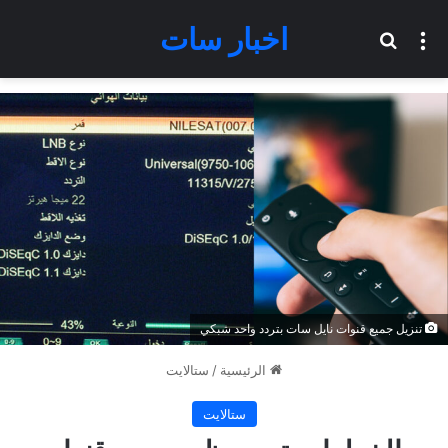
اخبار سات
القائمة
بحث عن
تنزيل جميع قنوات نايل سات بتردد واحد شبكي
الرئيسية
/
ستالايت
ستالايت