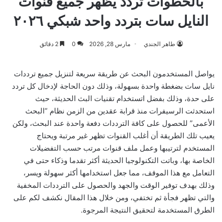
بالخطوات تردد يظهر جميع قنوات
النايل سات بتردد واحد شبكي ٢٠٢٦
طاهر الجندي
مارس 28, 2026
0
2 دقائق
يواصل المستخدمون البحث عن طريقة سريعة لتنزيل جميع ترددات
نايل سات بضغطة واحدة بسهولة، وذلك دون الحاجة لإدخال كل تردد
على حدة، وذلك بفضل اتستخدام تقنيات البث الحديثة، حيث
استحدثت الرسيفرات منذ قرابة عقدين من الزمن نظام “البحث
الأعمى” للحصول على كافة الترددات دفعة واحدة عند البحث، ولكن
يعيب تلك الطريقة أن أغلب القنوات تظهر غير مرتبة ويحتاج
المستخدم لترتيبها وعمل ملف قنوات مرتب حسب التفضيلات
الخاصة بها، وباتت التكنولوجيا الحديثة أكثر تقدما وذكاء حتى في
التعامل مع هذا الموقف، مما جعل استخدامها أكثر سهولة ويسر،
وذلك بهدف توفير الوقت والجهد والحصول على الترددات المخفية
والتي تظهر فجأة ثم تختفي، ومن خلال هذا المقال نكشف لكم على
الطرق المستخدمة لتحقيق النتيجة المرجوة.