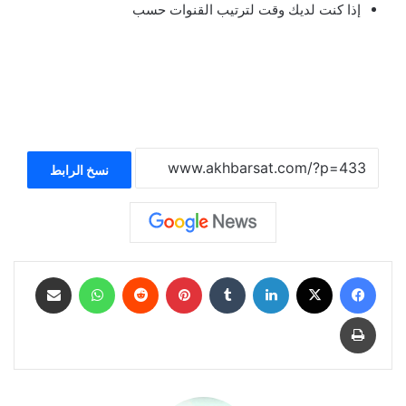
إذا كنت لديك وقت لترتيب القنوات حسب
نسخ الرابط
فيسبوك
‫X
لينكدإن
بينتيريست
واتساب
مشاركة عبر البريد
طباعة